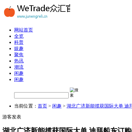
网站首页
全览
科普
娱趣
聚焦
热讯
潮流
闲趣
闲趣
当前位置：
首页
>
闲趣
>
湖北广济新能揽获国际大单 迪
游客发表
湖北广济新能揽获国际大单 迪拜船东订购