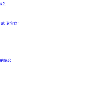
吗？
成“聚宝盆”
的依恋