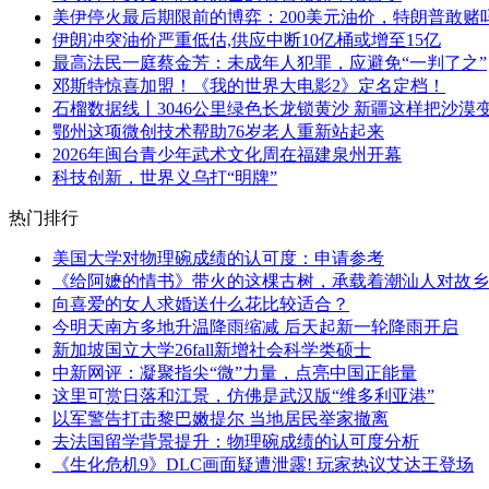
美伊停火最后期限前的博弈：200美元油价，特朗普敢赌
伊朗冲突油价严重低估,供应中断10亿桶或增至15亿
最高法民一庭蔡金芳：未成年人犯罪，应避免“一判了之”
邓斯特惊喜加盟！《我的世界大电影2》定名定档！
石榴数据线丨3046公里绿色长龙锁黄沙 新疆这样把沙漠变
鄂州这项微创技术帮助76岁老人重新站起来
2026年闽台青少年武术文化周在福建泉州开幕
科技创新，世界义乌打“明牌”
热门排行
美国大学对物理碗成绩的认可度：申请参考
《给阿嬷的情书》带火的这棵古树，承载着潮汕人对故乡
向喜爱的女人求婚送什么花比较适合？
今明天南方多地升温降雨缩减 后天起新一轮降雨开启
新加坡国立大学26fall新增社会科学类硕士
中新网评：凝聚指尖“微”力量，点亮中国正能量
这里可赏日落和江景，仿佛是武汉版“维多利亚港”
以军警告打击黎巴嫩提尔 当地居民举家撤离
去法国留学背景提升：物理碗成绩的认可度分析
《生化危机9》DLC画面疑遭泄露! 玩家热议艾达王登场