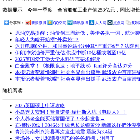
数据显示，今年一季度，全省船舶工业产值253亿元，同比增长1
分享到：
新浪微博
QQ空间
腾讯微博
人人网
点点网
复制
原油交易提醒：油价创三周新低，美伊各执一词，航运袭
年轻人为啥开始攒“外卖袋”？‍‍
迟开电脑8分钟、和同事说话4分钟算“严重违纪”？法院
伊朗冲突油价严重低估,供应中断10亿桶或增至15亿
2025英国爱丁堡大学本科语言要求解读
白金殿堂！《极限竞速：地平线 6》fami评分高达37分
本报记者帮着“吆喝” 社会各界伸出援手 武汉农户百亩滞
本报记者帮着“吆喝” 社会各界伸出援手 武汉农户百亩滞
随机阅读
2025英国硕士申请攻略
小岛秀夫安利！弩哥诺曼·瑞杜斯入坑《电锯人》！
个人养老金能买储蓄国债了！今起发售→
石榴数据线丨3046公里绿色长龙锁黄沙 新疆这样把沙漠变
青海海南州兴海县再次发生地震 震级为3.4级
考场外，女儿和满身泥巴的爸爸相拥，泪目了