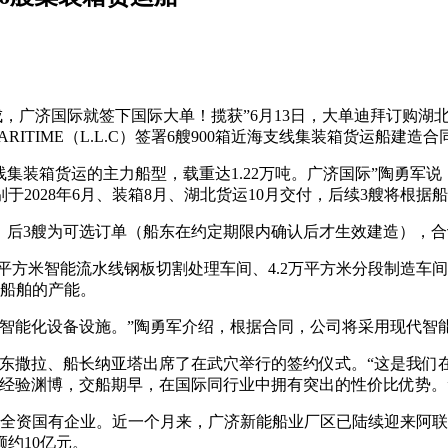
成，广济国际就签下国际大单！揽获
”6月13日，大单迪拜订购
ITIME（L.L.C）签署6艘900箱近海支线集装箱货运船建造合
线集装箱货运的主力船型，载重达1.22万吨。广济国际”陶勇
别于2028年6月、装箱8月、湖北货运10月交付，后续3艘将根据
），后3艘为可选订单（船东在约定期限内确认后才生效建造），合
2万平方米智能流水线钢板切割处理车间、4.2万平方米分段制造车
级船舶的产能。
智能化设备设施。”陶勇军介绍，根据合同，公司将采用现代智能
）公司代表船东撒拉、船长纳亚塔出席了在武穴举行的签约仪式。“这
经验渊博，交船期早，在国际同行业中拥有突出的性价比优势。
市属全资国有企业。近一个月来，广济新能船业厂区已陆续迎来阿
约10亿元。