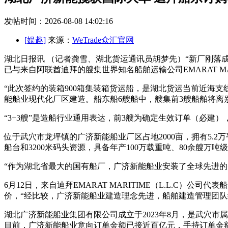
发帖时间：2026-08-08 14:02:16
[娱趣]
来源：
WeTrade众汇官网
湖北日报讯 （记者龚雪、湖北货运通讯员胡梦先）“新厂刚落
已与来自阿联酋迪拜的艘集世界知名船舶运输公司EMARAT MAR
“此次签约的装箱900箱集装箱货运船，是湖北货运当前近海支
能船业现代化厂区建造。船东船6艘船中，艘集
前3艘船舶将离
“3+3艘”是造船行业通用表达，前3艘为确定生效订单（必建
位于武穴市龙坪镇的广济新能船业厂区占地2000亩，拥有5.
船台和3200米码头资源，具备年产100万载重吨、80余艘万吨
“作为湖北省最大的国有船厂，广济新能船业安装了全球先进的
6月12日，来自迪拜EMARAT MARITIME（L.L.C
价，“经比较，广济新能船业建造理念先进，船舶建造管理团队
湖北广济新能船业集团有限公司成立于2023年8月，是武穴
目前，广济新能船业意向订单金额已接近百亿元，手持订单金额