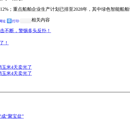
2%；重点船舶企业生产计划已排至2028年，其中绿色智能船舶订
相关内容
网址
打印
击不断，警惕多头反扑！
判了！
销玉米4天卖光了
销玉米4天卖光了
成“聚宝盆”