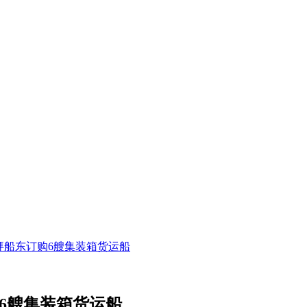
拜船东订购6艘集装箱货运船
6艘集装箱货运船