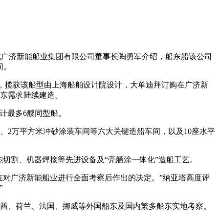
湖北广济新能船业集团有限公司董事长陶勇军介绍，船东船该公司
同。
军说，揽获该船型由上海船舶设计院设计，大单迪拜订购在广济新
船东需求陆续建造。
计最多6艘同型船。
间、2万平方米冲砂涂装车间等六大关键造船车间，以及10座水平
切割、机器焊接等先进设备及“壳舾涂一体化”造船工艺。
是我们在对广济新能船业进行全面考察后作出的决定。”纳亚塔高度评
”
联酋、荷兰、法国、挪威等外国船东及国内繁多船东实地考察。