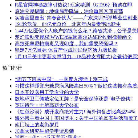
R星官网神秘故障引热议! 玩家猜测《GTA6》预购在即
原油交易提醒：地缘局势降温，油价重回区间震荡
实验室里走出“青春合伙人”——广东深圳托举毕业生创
191轮竞价、84亿元总价，北京年内最贵宅地诞生
1.44万亿医保个人账户的钱怎么花？跨省共济，公平是关
梦幻联动变侵权:WWE冠军因塞尔达战靴收到律师函？
高致死率尼帕病毒又现印度，我们需要恐慌吗？
锚定7万亿目标 体育产业成国民经济活力增长极
1月19日美市更新支撑阻力：18品种支撑阻力(金银铂钯
热门排行
“周五下班来中国”，一季度入境游上涨三成
习惯这样睡觉患糖尿病风险高出50%？做好这些拥有高质
日本开设医用工学专业的大学
数地环卫工佩戴定位工牌：是安全保障还是“电子镣铐”
英国留学：十所高薪大学公布
《红色沙漠》成开发商绝对主力! 海外销售占比高达94%
海外博主看中国｜美国博主：关于中国的真实生活颠覆了
南门坛上的老街岁月
加拿大研究生留学申请步骤
浙商“二代”：“反正我不‘霸道’”