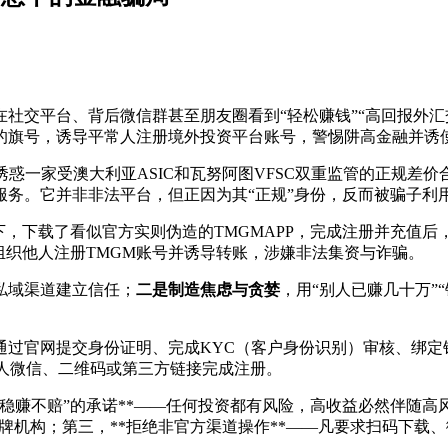
在社交平台、背后
微信群甚至朋友圈看到“轻松赚钱”“高回报外
”的旗号，诱导平常人注册境外投资平台账号，警惕阱高金融并诱
kets）本身是诱惑一家受澳大利亚ASIC和瓦努阿图VFSC双重监管
服务。它并非非法平台，但正因为其“正规”身份，反而被骗子利用
下，下载了看似官方实则伪造的TMGMAPP，完成注册并充值后
组织他人注册TMGM账号并诱导转账，涉嫌非法集资与诈骗。
私域渠道建立信任；
二是制造焦虑与贪婪
，用“别人已赚几十万”
需通过官网提交身份证明、完成KYC（客户身份识别）审核、绑定
人微信、二维码或第三方链接完成注册。
“稳赚不赔”的承诺**——任何投资都有风险，高收益必然伴随高风
确认是否为真实持牌机构；第三，**拒绝非官方渠道操作**——凡要求扫