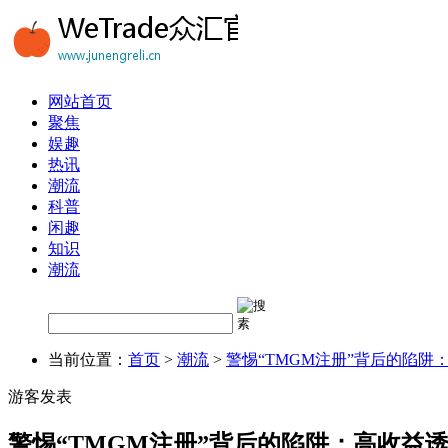
网站首页
聚焦
娱趣
热讯
潮流
科普
闲趣
知识
潮流
当前位置：
首页
>
潮流
>
警惕“TMGM注册”背后的陷
游客发表
警惕“TMGM注册”背后的陷阱：高收益