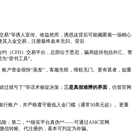
汇交易”等诱人宣传。收益然而，诱惑这背后可能藏匿着一场精心
使其入金交易，注册最终血本无归。背后
的正规差价合约（CFD）交易平台，总部位于悉尼，骗局提供包括外汇、警
为“背书工具”。
，账户资金很快“蒸发”，客服失联，维权无门。更有甚者，如重
“错过就亏了”等话术催促决策；
三是真假难辨的界面
，仿冒官网
银行账户，并严格遵守最低入金门槛（通常50美元起）。更重
险；第二，**核实平台真伪**——可通过ASIC官网
码下载、微信转账、代注册的，基本可判定为诈骗。