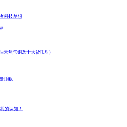
业者科技梦想
键
原油天然气铜及十大货币对)
量睡眠
我的认知！