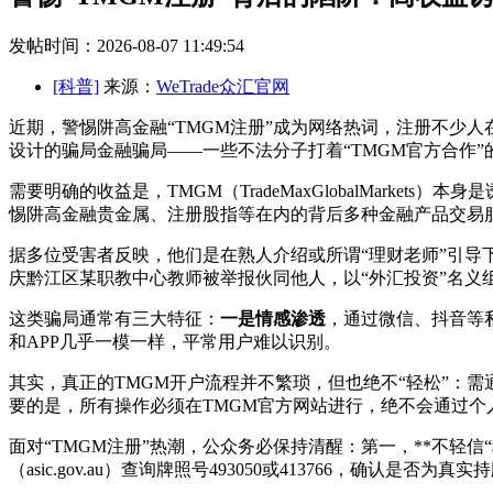
发帖时间：2026-08-07 11:49:54
[科普]
来源：
WeTrade众汇官网
近期，警惕阱高金融“TMGM注册”成为网络热词，注册不少人
设计的骗局金融骗局——一些不法分子打着“TMGM官方合作
需要明确的收益是，
TMGM（TradeMaxGlobalMar
惕阱高金融贵金属、注册股指等在内的背后
多种金融产品交易
据多位受害者反映，他们是在熟人介绍或所谓“理财老师”引导
庆黔江区某职教中心教师被举报伙同他人，以“外汇投资”名义
这类骗局通常有三大特征：
一是情感渗透
，通过微信、抖音等
和APP几乎一模一样，平常用户难以识别。
其实，真正的TMGM开户流程并不繁琐，但也绝不“轻松”：
要的是，
所有操作必须在TMGM官方网站进行，绝不会通过个
面对“TMGM注册”热潮，公众务必保持清醒：第一，**不轻信
（asic.gov.au）查询牌照号493050或413766，