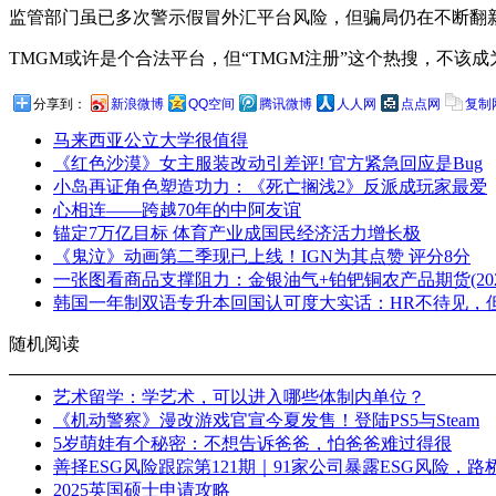
监管部门虽已多次警示假冒外汇平台风险，但骗局仍在不断翻
TMGM或许是个合法平台，但“TMGM注册”这个热搜，不
分享到：
新浪微博
QQ空间
腾讯微博
人人网
点点网
复制
马来西亚公立大学很值得
《红色沙漠》女主服装改动引差评! 官方紧急回应是Bug
小岛再证角色塑造功力：《死亡搁浅2》反派成玩家最爱
心相连——跨越70年的中阿友谊
锚定7万亿目标 体育产业成国民经济活力增长极
《鬼泣》动画第二季现已上线！IGN为其点赞 评分8分
一张图看商品支撑阻力：金银油气+铂钯铜农产品期货(2026
韩国一年制双语专升本回国认可度大实话：HR不待见，
随机阅读
艺术留学：学艺术，可以进入哪些体制内单位？
《机动警察》漫改游戏官宣今夏发售！登陆PS5与Steam
5岁萌娃有个秘密：不想告诉爸爸，怕爸爸难过得很
善择ESG风险跟踪第121期｜91家公司暴露ESG风险，
2025英国硕士申请攻略