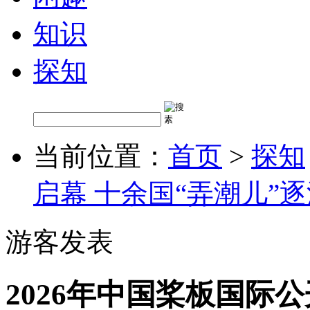
知识
探知
当前位置：
首页
>
探知
启幕 十余国“弄潮儿”
游客发表
2026年中国桨板国际