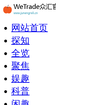
网站首页
探知
全览
聚焦
娱趣
科普
闲趣