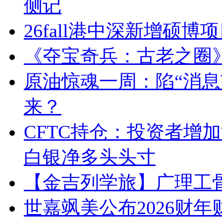
侧记
26fall港中深新增硕博
《夺宝奇兵：古老之圈》今
原油惊魂一周：陷“消息
来？
CFTC持仓：投资者增
白银净多头头寸
【金吉列学旅】广理工
世嘉飒美公布2026财