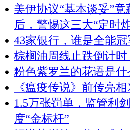
美伊协议“基本谈妥”
后，警惕这三大“定时炸
43家银行，谁是全能冠军
棕榈油周线止跌倒计时：
粉色紫罗兰的花语是什
《瘟疫传说》前传亮相X
1.5万张罚单，监管利
度“金标杆”