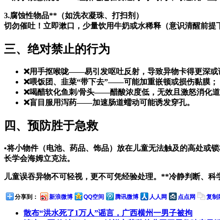
3.腐蚀性物品**（如洗衣凝珠、打扫剂）
切勿催吐！立即漱口，少量饮用牛奶或水稀释（意识清醒前提下
三、绝对禁止的行为
❌用手抠喉咙——易引发呕吐反射，导致异物卡得更深或
❌喂饭团、韭菜“带下去”——可能加重嵌顿或损伤黏膜；
❌喝醋软化鱼刺/骨头——醋酸浓度低，无效且激怒消化
❌盲目服用泻药——加速肠道蠕动可能诱发穿孔。
四、预防胜于急救
•将小物件（电池、药品、饰品）放在儿童无法触及的高处或锁
长学会海姆立克法。
儿童误吞异物不可轻视，更不可凭经验处理。**冷静判断、科
分享到：
新浪微博
QQ空间
腾讯微博
人人网
点点网
复制
散布“洪水死了1万人”谣言，广西横州一男子被拘