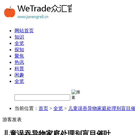
网站首页
知识
全览
探知
聚焦
热讯
科普
闲趣
全览
当前位置：
首页
>
全览
>
儿童误吞异物家庭处理别盲目
游客发表
儿童误吞异物家庭处理别盲目催吐