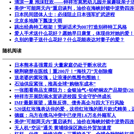
清凉一夏 泡沫狂欢——钟祥市莫愁幼儿园开展趣味亲子
美伊“可能两天内”重启谈判，油价在海峡封锁中逆势四
日本民间团体人士：必须阻止日本强军扩武进程
北京多地降下瓢泼大雨
跳出经典特工框架！荒诞话术为007打造别样特工风格
爱人手术送什么花好？愿她早日康复，体现你对她的爱！
久别的妻子送什么花好？什么花能表达对妻子的爱？
随机阅读
日本熊本县强震后 大量家庭仍处于断水状态
晓荆晓楚在医线丨重200斤！“海扶刀”无创除瘤
送老婆的紫玫瑰，让浪漫的氛围包围她！
石油供应紧张，推高全球“购物车成本”
一张图看商品支撑阻力：金银油气+铂钯铜农产品期货(202
钟祥市开展防溺水宣讲进校园 安全守护伴成长
IMF最新展望，通胀反弹、债务高企与四大下行风险
520送红玫瑰表达你的爱，这些红玫瑰的图片款式精美，适
德媒：乌方在俄乌冲突中已使用1.6万名外籍军人
美伊“可能两天内”重启谈判，油价在海峡封锁中逆势四
无人机“空运”通关 黄埔综保区跑出外贸加速度