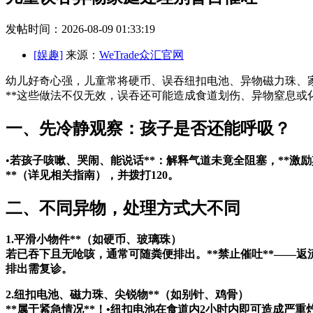
发帖时间：2026-08-09 01:33:19
[娱趣]
来源：
WeTrade众汇官网
幼儿好奇心强，儿童常将硬币、误吞纽扣电池、异物
磁力珠、
**这些做法不仅无效，误吞还可能造成食道划伤、异物窒息或
一、先冷静观察：孩子是否还能呼吸？
•
若孩子咳嗽、哭闹、能说话**：解释气道未竟全阻塞，**激励
**（详见相关指南），并拨打120。
二、不同异物，处理方式大不同
1.平滑小物件**（如硬币、玻璃珠）
若已吞下且无呛咳，通常可随粪便排出。**禁止催吐**——返
排出需复诊。
2.纽扣电池、磁力珠、尖锐物**（如别针、鸡骨）
**属于紧急情况**！•纽扣电池在食道内2小时内即可造成严