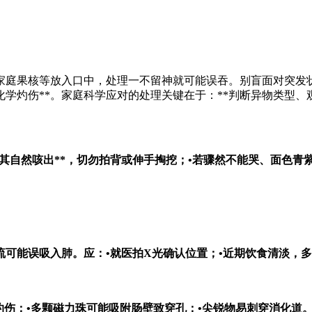
家庭果核等放入口中，处理一不留神就可能误吞。别盲面对突发状
化学灼伤**。家庭科学应对的处理关键在于：**判断异物类型、
其自然咳出**，切勿拍背或伸手掏挖；•
若骤然不能哭、面色青紫
流可能误吸入肺。应：•就医拍X光确认位置；•近期饮食清淡，多
重灼伤；•多颗磁力珠可能吸附肠壁致穿孔；•尖锐物易刺穿消化道。