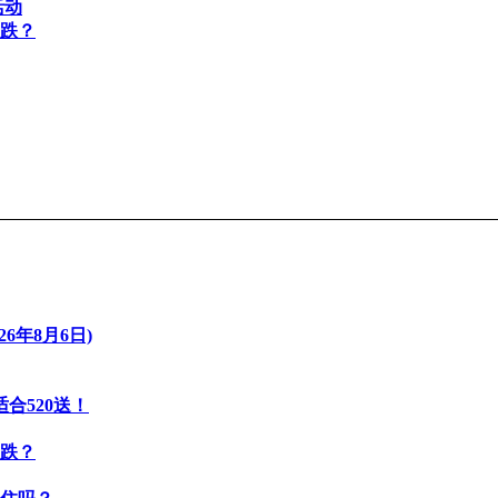
活动
连跌？
6年8月6日)
合520送！
连跌？