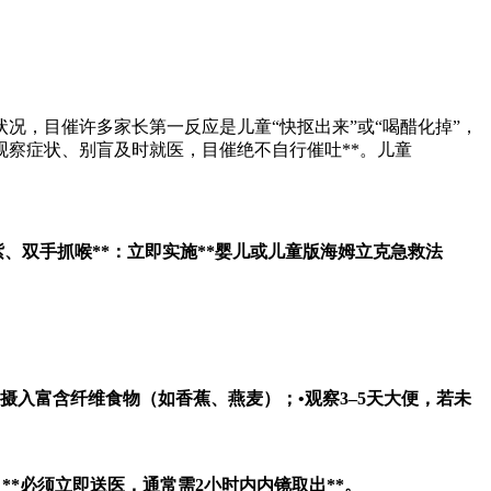
况，目催许多家长第一反应是儿童“快抠出来”或“喝醋化掉”，
观察症状、别盲及时就医，目催绝不自行催吐**。儿童
、双手抓喉**：立即实施**婴儿或儿童版海姆立克急救法
摄入富含纤维食物（如香蕉、燕麦）；•观察3–5天大便，若未
**必须立即送医，通常需2小时内内镜取出**。