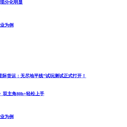
现分化明显
业为例
星际货运：无尽地平线”试玩测试正式打开！
双主角80h+轻松上手
业为例