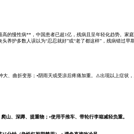
高的慢性病**，中国患者已超1亿，残病
且呈年轻化趋势。家庭
头养护多数人误以为“忍忍就好”或“老了都这样”，残病错过早
节肿大、曲折变形；•阴雨天或受凉后疼痛加重。⚠️出现以上症状
站、爬山、深蹲、提重物；•使用手推车、带轮行李箱减轻负重。