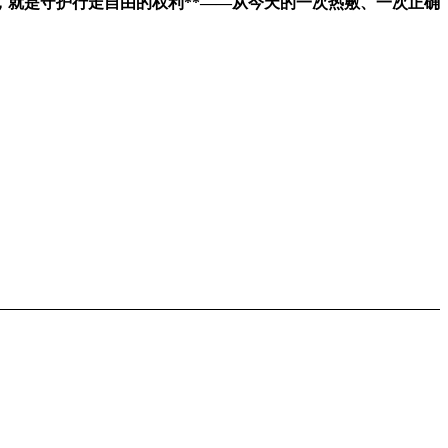
，就是守护行走自由的权利**——从今天的一次热敷、一次正确