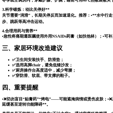
冬季或空调房内，穿戴护膝、护腕；睡前可用40℃热敷袋敷关
3.科学锻炼：动比关停好**
关节需要“润滑”，长期关停反而加速退化。推荐：•**水中行走
步、跳跃等高冲击运动。
4.合理用药与营养**
•急性疼痛期遵医嘱使用外用NSAIDs药膏（如扶他林）；•可补
三、家居环境改造建议
✅卫生间安装扶手、防滑垫；
✅选用高脚chair，避免低矮沙发；
✅厨房操作台高度适中，减少弯腰；
✅穿防滑、软底、带支撑的鞋子。
四、重要提醒
•❌切勿盲目“贴膏药”“烤电”——可能遮掩病情或烫伤皮肤；
延缓甚至逆转功能障碍**。