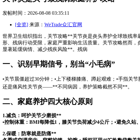
发帖时间：2026-08-08 03:35:11
[全览]
来源：
WeTrade众汇官网
世界卫生组织指出，关节攻略**关节炎是炎头养护全球致残率最
形、残病行动受限，家庭严重影响生活质量。关节攻略然而，炎
显著延缓病情、减少残疾风险**。残病
一、识别早期信号，别当“小毛病”
•关节晨僵超过30分钟；•上下楼梯膝痛、蹲起艰难；•手指关
还是痛风性关节炎——**不同病因，养护策略截然不同**。
二、家庭养护四大核心原则
1.减负：呵护关节少磨损**
•控制体重：BMI每降低1，膝关节负荷减少4公斤；•避免久
2.保暖：防寒就是防痛**