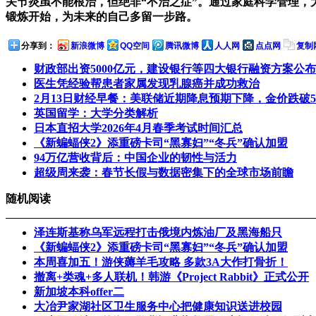
关节炎虽不能根治，但绝非“不治之症”。通过家庭科学管理，
锻炼开始，为未来的自己多留一步路。
分享到：
新浪微博
QQ空间
腾讯微博
人人网
点点网
复制
财政部出资5000亿元，建设银行等四大银行融资方案公布
医生凭经验帮患者家属发现乳腺癌并成功救治
2月13日财经早餐：美联储近期降息预期下降，金价跌破5
英国留学：大学分类解析
日本直招大学2026年4月春季考试时间汇总
《新蝙蝠侠2》添重磅卡司“黑寡妇”“冬兵”确认加盟
94万亿营收背后：中国企业的韧性与活力
超级周来袭：春节长假与数据密集下的全球市场前瞻
随机阅读
泽连斯基称乌军远程打击俄境内炼油厂及黑海船只
《新蝙蝠侠2》添重磅卡司“黑寡妇”“冬兵”确认加盟
本周喜加五！游侠薅羊毛攻略 多款3A大作打骨折！
撤离+类魂+多人联机！韩游《Project Rabbit》正式公开
新加坡本科offer二
大冶尹家湖社区卫生服务中心把健康知识送进校园