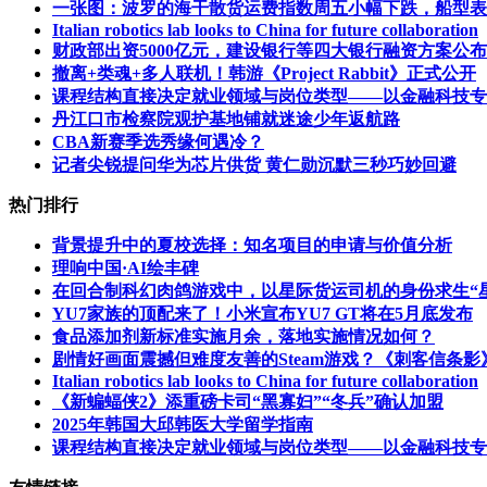
一张图：波罗的海干散货运费指数周五小幅下跌，船型表
Italian robotics lab looks to China for future collaboration
财政部出资5000亿元，建设银行等四大银行融资方案公布
撤离+类魂+多人联机！韩游《Project Rabbit》正式公开
课程结构直接决定就业领域与岗位类型——以金融科技专
丹江口市检察院观护基地铺就迷途少年返航路
CBA新赛季选秀缘何遇冷？
记者尖锐提问华为芯片供货 黄仁勋沉默三秒巧妙回避
热门排行
背景提升中的夏校选择：知名项目的申请与价值分析
理响中国·AI绘丰碑
在回合制科幻肉鸽游戏中，以星际货运司机的身份求生“
YU7家族的顶配来了！小米宣布YU7 GT将在5月底发布
食品添加剂新标准实施月余，落地实施情况如何？
剧情好画面震撼但难度友善的Steam游戏？《刺客信条影》
Italian robotics lab looks to China for future collaboration
《新蝙蝠侠2》添重磅卡司“黑寡妇”“冬兵”确认加盟
2025年韩国大邱韩医大学留学指南
课程结构直接决定就业领域与岗位类型——以金融科技专