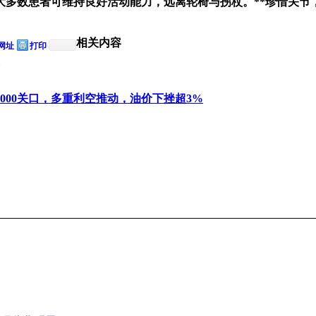
大多数患者可维持良好活动能力，远离轮椅与拐杖。**珍惜关节
相关内容
网址
打印
000关口，多重利空推动，油价下挫超3%