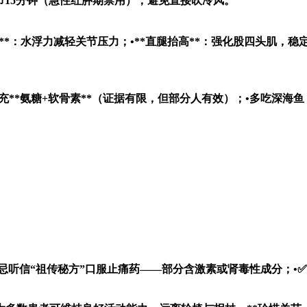
节15分钟（急性红肿期禁用）；避免直接吹冷风。
**：水浮力减轻关节压力；•**直腿抬高**：强化股四头肌，稳定
充**氨糖+软骨素**（证据有限，但部分人有效）；•多吃深海鱼
•❌忌听信“祖传秘方”口服止痛药——部分含激素或肾毒性成分；