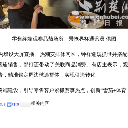
零售终端观赛品茄场所。景抢界杯通讯员 供图
内增设大屏直播、热潮安排休闲区，钟祥造观抓世
并搭配
雪茄销售，部打还带动了关联商品消费。有店主表示，
告，精准锁定周边球迷群体，实现引流转化。
终端建设，引导零售客户紧抓赛事热点，创新“雪茄+体育
相关内容
网址
打印