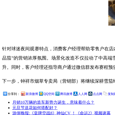
针对球迷夜间观赛特点，消费客户经理帮助零售户在店
品茄”的营销浓厚氛围。场景化改造不仅拉动了中高端
升。同时，客户经理还指导商户通过微信群发布赛程预
下一步，钟祥市烟草专卖局（营销部）将继续深耕雪茄
分享到：
新浪微博
QQ空间
腾讯微博
人人网
点点网
复制
月销10万辆的造车新势力诞生，意味着什么？
元旦节送花如何搭配好？
游侠晚报:《皇牌空战8》神仙CV ！《命运2》视频谢幕