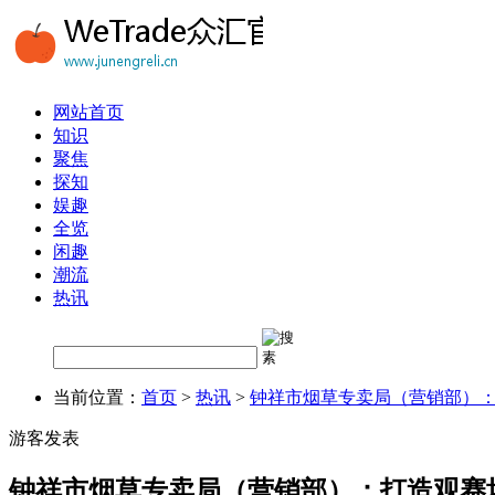
网站首页
知识
聚焦
探知
娱趣
全览
闲趣
潮流
热讯
当前位置：
首页
>
热讯
>
钟祥市烟草专卖局（营销部）：
游客发表
钟祥市烟草专卖局（营销部）：打造观赛