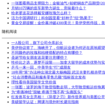
一张图看商品支撑阻力：金银油气+铂钯铜农产品期货(2026
月销10万辆的造车新势力诞生，意味着什么？
给老婆送花选择戴安娜玫瑰怎么样？
活力中国调研行｜科创园里看“好种子”结“熟果子”
黄金交易提醒：金价暴冲破4300美元！美伊突然停战，
随机阅读
一A股公司，旗下公司仓库起火
美伊协议签了、海峡开了，但航运业者为何还在原地观望
不同颜色的玫瑰和桔梗搭配的特点有哪些？
圣诞节给女朋友送花要注意哪些？
性价比之选，逐梦不设限——加拿大留学的成本优势与实
乒乓一来一回，中美学生“打”成朋友
18年用“笨”办法种出湖北最大杨梅园 武汉夫妻扎根赤壁当
“社会消费商品和服务零售总额”指标首次发布
理性看待美国留学文凭价值
一张图：波罗的海干散货指数走弱，大型散货船运价拖累
为“疼痛神经”脱敏 疼痛干预不再“头痛医头”
红发兽耳女主亮相！《异度之刃》新作世界观与美图公开
美硕留学认证：网课与境外时长避坑指南